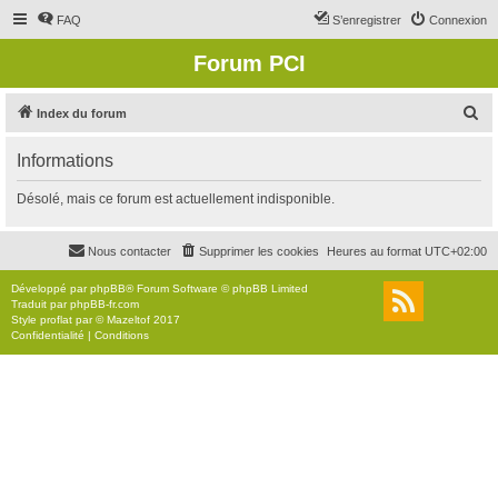
FAQ
S’enregistrer
Connexion
Forum PCI
R
Index du forum
e
Informations
c
h
Désolé, mais ce forum est actuellement indisponible.
e
r
Nous contacter
Supprimer les cookies
Heures au format
UTC+02:00
c
Développé par
phpBB
® Forum Software © phpBB Limited
h
Traduit par
phpBB-fr.com
Style
proflat
par ©
Mazeltof
2017
e
Confidentialité
|
Conditions
r