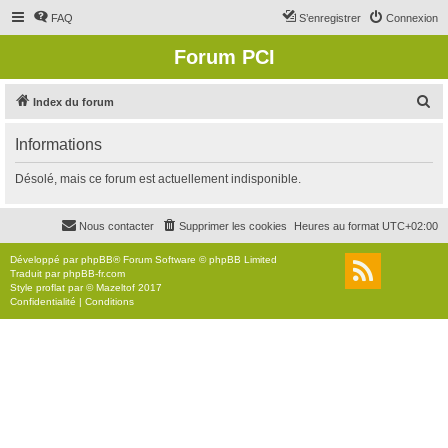
FAQ
S’enregistrer
Connexion
Forum PCI
R
Index du forum
e
Informations
c
h
Désolé, mais ce forum est actuellement indisponible.
e
r
Nous contacter
Supprimer les cookies
Heures au format
UTC+02:00
c
Développé par
phpBB
® Forum Software © phpBB Limited
h
Traduit par
phpBB-fr.com
Style
proflat
par ©
Mazeltof
2017
e
Confidentialité
|
Conditions
r