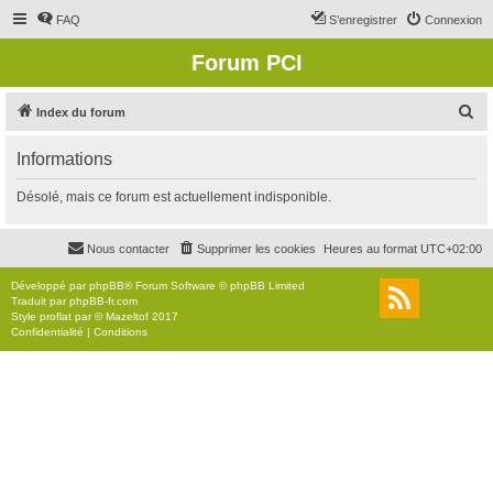
FAQ
S’enregistrer
Connexion
Forum PCI
R
Index du forum
e
Informations
c
h
Désolé, mais ce forum est actuellement indisponible.
e
r
Nous contacter
Supprimer les cookies
Heures au format
UTC+02:00
c
Développé par
phpBB
® Forum Software © phpBB Limited
h
Traduit par
phpBB-fr.com
Style
proflat
par ©
Mazeltof
2017
e
Confidentialité
|
Conditions
r