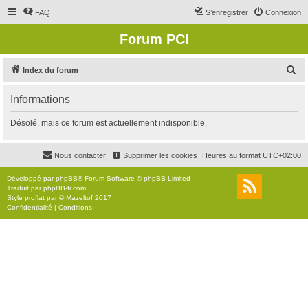
FAQ
S’enregistrer
Connexion
Forum PCI
R
Index du forum
e
Informations
c
h
Désolé, mais ce forum est actuellement indisponible.
e
r
Nous contacter
Supprimer les cookies
Heures au format
UTC+02:00
c
Développé par
phpBB
® Forum Software © phpBB Limited
h
Traduit par
phpBB-fr.com
Style
proflat
par ©
Mazeltof
2017
e
Confidentialité
|
Conditions
r