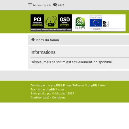
Accès rapide
FAQ
Index du forum
Informations
Désolé, mais ce forum est actuellement indisponible.
Développé par
phpBB
® Forum Software © phpBB Limited
Traduit par
phpBB-fr.com
Style
proflat
par ©
Mazeltof
2017
Confidentialité
|
Conditions