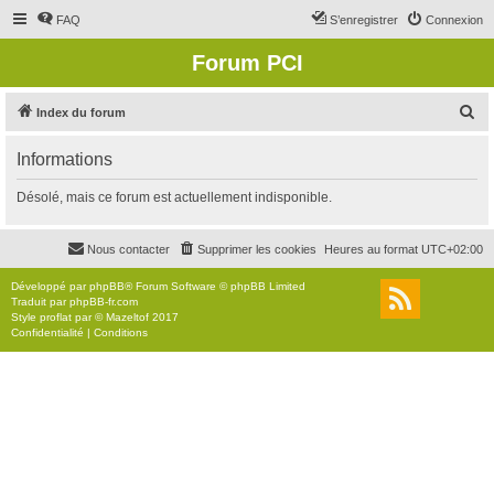
FAQ
S’enregistrer
Connexion
Forum PCI
R
Index du forum
e
Informations
c
h
Désolé, mais ce forum est actuellement indisponible.
e
r
Nous contacter
Supprimer les cookies
Heures au format
UTC+02:00
c
Développé par
phpBB
® Forum Software © phpBB Limited
h
Traduit par
phpBB-fr.com
Style
proflat
par ©
Mazeltof
2017
e
Confidentialité
|
Conditions
r