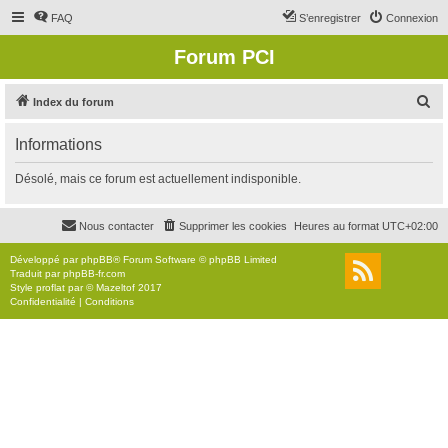
FAQ
S’enregistrer
Connexion
Forum PCI
R
Index du forum
e
Informations
c
h
Désolé, mais ce forum est actuellement indisponible.
e
r
Nous contacter
Supprimer les cookies
Heures au format
UTC+02:00
c
Développé par
phpBB
® Forum Software © phpBB Limited
h
Traduit par
phpBB-fr.com
Style
proflat
par ©
Mazeltof
2017
e
Confidentialité
|
Conditions
r