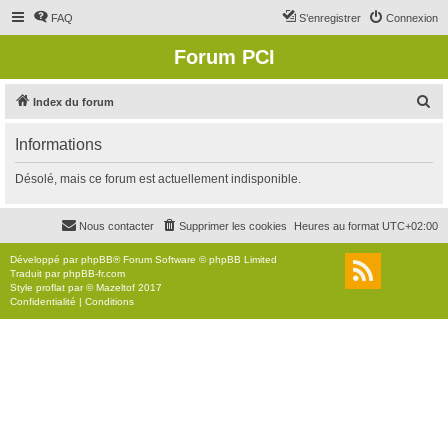
FAQ
S’enregistrer
Connexion
Forum PCI
R
Index du forum
e
Informations
c
h
Désolé, mais ce forum est actuellement indisponible.
e
r
Nous contacter
Supprimer les cookies
Heures au format
UTC+02:00
c
Développé par
phpBB
® Forum Software © phpBB Limited
h
Traduit par
phpBB-fr.com
Style
proflat
par ©
Mazeltof
2017
e
Confidentialité
|
Conditions
r