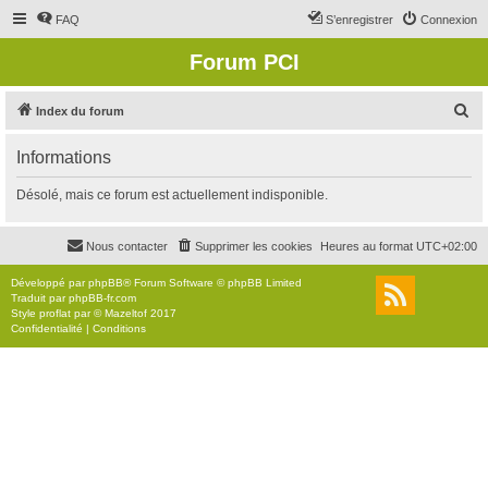
FAQ
S’enregistrer
Connexion
Forum PCI
R
Index du forum
e
Informations
c
h
Désolé, mais ce forum est actuellement indisponible.
e
r
Nous contacter
Supprimer les cookies
Heures au format
UTC+02:00
c
Développé par
phpBB
® Forum Software © phpBB Limited
h
Traduit par
phpBB-fr.com
Style
proflat
par ©
Mazeltof
2017
e
Confidentialité
|
Conditions
r