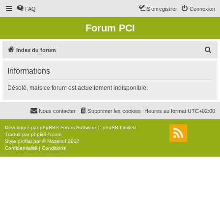
FAQ
S’enregistrer
Connexion
Forum PCI
R
Index du forum
e
Informations
c
h
Désolé, mais ce forum est actuellement indisponible.
e
r
Nous contacter
Supprimer les cookies
Heures au format
UTC+02:00
c
Développé par
phpBB
® Forum Software © phpBB Limited
h
Traduit par
phpBB-fr.com
Style
proflat
par ©
Mazeltof
2017
e
Confidentialité
|
Conditions
r