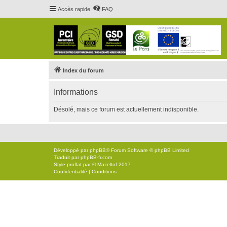
Accès rapide
FAQ
Index du forum
Informations
Désolé, mais ce forum est actuellement indisponible.
Développé par
phpBB
® Forum Software © phpBB Limited
Traduit par
phpBB-fr.com
Style
proflat
par ©
Mazeltof
2017
Confidentialité
|
Conditions