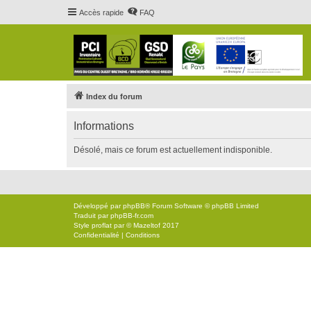
Accès rapide
FAQ
Index du forum
Informations
Désolé, mais ce forum est actuellement indisponible.
Développé par
phpBB
® Forum Software © phpBB Limited
Traduit par
phpBB-fr.com
Style
proflat
par ©
Mazeltof
2017
Confidentialité
|
Conditions