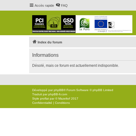
Accès rapide
FAQ
Index du forum
Informations
Désolé, mais ce forum est actuellement indisponible.
Développé par
phpBB
® Forum Software © phpBB Limited
Traduit par
phpBB-fr.com
Style
proflat
par ©
Mazeltof
2017
Confidentialité
|
Conditions