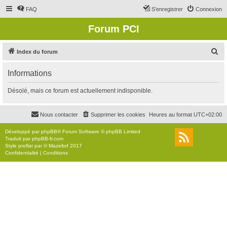
FAQ
S’enregistrer
Connexion
Forum PCI
R
Index du forum
e
Informations
c
h
Désolé, mais ce forum est actuellement indisponible.
e
r
Nous contacter
Supprimer les cookies
Heures au format
UTC+02:00
c
Développé par
phpBB
® Forum Software © phpBB Limited
h
Traduit par
phpBB-fr.com
Style
proflat
par ©
Mazeltof
2017
e
Confidentialité
|
Conditions
r