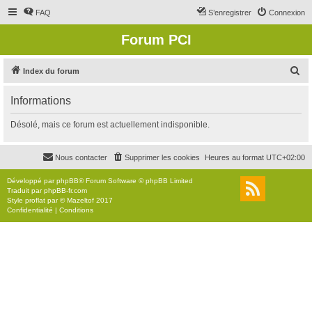
FAQ
S’enregistrer
Connexion
Forum PCI
R
Index du forum
e
Informations
c
h
Désolé, mais ce forum est actuellement indisponible.
e
r
Nous contacter
Supprimer les cookies
Heures au format
UTC+02:00
c
Développé par
phpBB
® Forum Software © phpBB Limited
h
Traduit par
phpBB-fr.com
Style
proflat
par ©
Mazeltof
2017
e
Confidentialité
|
Conditions
r