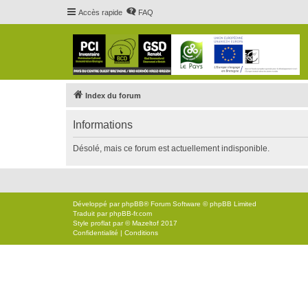
Accès rapide
FAQ
Index du forum
Informations
Désolé, mais ce forum est actuellement indisponible.
Développé par
phpBB
® Forum Software © phpBB Limited
Traduit par
phpBB-fr.com
Style
proflat
par ©
Mazeltof
2017
Confidentialité
|
Conditions