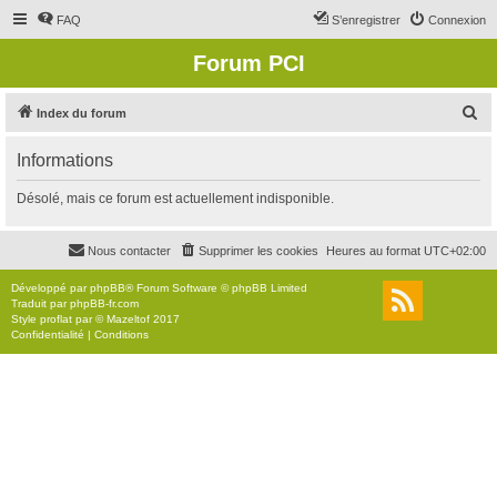
FAQ
S’enregistrer
Connexion
Forum PCI
R
Index du forum
e
Informations
c
h
Désolé, mais ce forum est actuellement indisponible.
e
r
Nous contacter
Supprimer les cookies
Heures au format
UTC+02:00
c
Développé par
phpBB
® Forum Software © phpBB Limited
h
Traduit par
phpBB-fr.com
Style
proflat
par ©
Mazeltof
2017
e
Confidentialité
|
Conditions
r