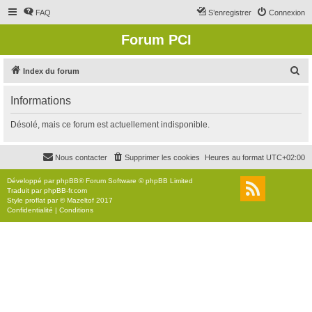
FAQ
S’enregistrer
Connexion
Forum PCI
R
Index du forum
e
Informations
c
h
Désolé, mais ce forum est actuellement indisponible.
e
r
Nous contacter
Supprimer les cookies
Heures au format
UTC+02:00
c
Développé par
phpBB
® Forum Software © phpBB Limited
h
Traduit par
phpBB-fr.com
Style
proflat
par ©
Mazeltof
2017
e
Confidentialité
|
Conditions
r