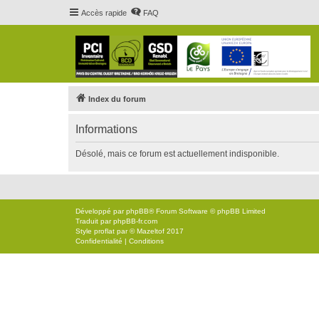
Accès rapide
FAQ
Index du forum
Informations
Désolé, mais ce forum est actuellement indisponible.
Développé par
phpBB
® Forum Software © phpBB Limited
Traduit par
phpBB-fr.com
Style
proflat
par ©
Mazeltof
2017
Confidentialité
|
Conditions