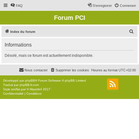
FAQ
S’enregistrer
Connexion
Forum PCI
R
Index du forum
e
Informations
c
h
Désolé, mais ce forum est actuellement indisponible.
e
r
Nous contacter
Supprimer les cookies
Heures au format
UTC+02:00
c
Développé par
phpBB
® Forum Software © phpBB Limited
h
Traduit par
phpBB-fr.com
Style
proflat
par ©
Mazeltof
2017
e
Confidentialité
|
Conditions
r