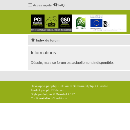
Accès rapide
FAQ
Index du forum
Informations
Désolé, mais ce forum est actuellement indisponible.
Développé par
phpBB
® Forum Software © phpBB Limited
Traduit par
phpBB-fr.com
Style
proflat
par ©
Mazeltof
2017
Confidentialité
|
Conditions