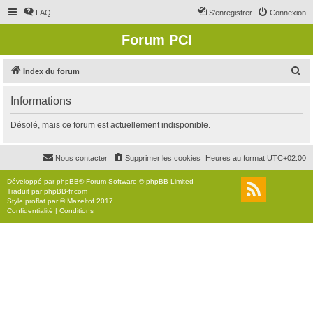
FAQ
S’enregistrer
Connexion
Forum PCI
R
Index du forum
e
Informations
c
h
Désolé, mais ce forum est actuellement indisponible.
e
r
Nous contacter
Supprimer les cookies
Heures au format
UTC+02:00
c
Développé par
phpBB
® Forum Software © phpBB Limited
h
Traduit par
phpBB-fr.com
Style
proflat
par ©
Mazeltof
2017
e
Confidentialité
|
Conditions
r