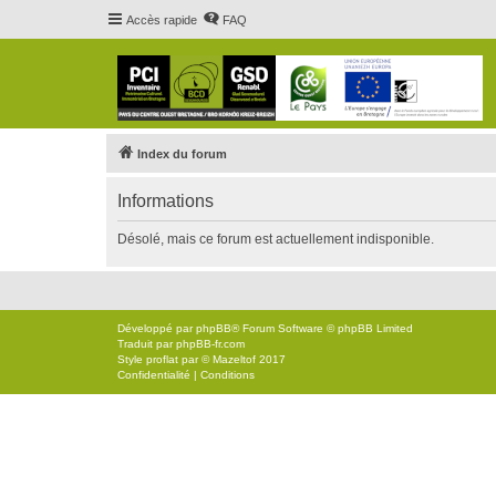
Accès rapide
FAQ
Index du forum
Informations
Désolé, mais ce forum est actuellement indisponible.
Développé par
phpBB
® Forum Software © phpBB Limited
Traduit par
phpBB-fr.com
Style
proflat
par ©
Mazeltof
2017
Confidentialité
|
Conditions