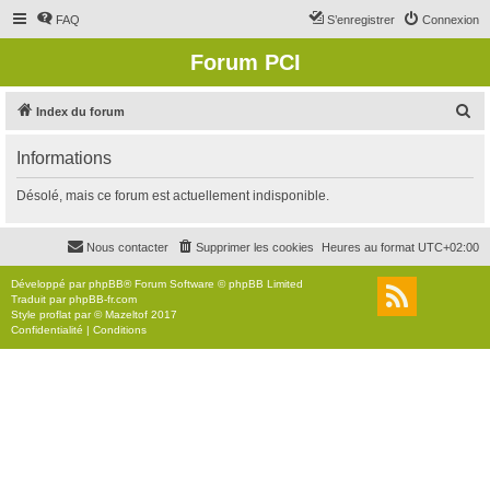
FAQ
S’enregistrer
Connexion
Forum PCI
R
Index du forum
e
Informations
c
h
Désolé, mais ce forum est actuellement indisponible.
e
r
Nous contacter
Supprimer les cookies
Heures au format
UTC+02:00
c
Développé par
phpBB
® Forum Software © phpBB Limited
h
Traduit par
phpBB-fr.com
Style
proflat
par ©
Mazeltof
2017
e
Confidentialité
|
Conditions
r