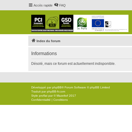
Accès rapide
FAQ
Index du forum
Informations
Désolé, mais ce forum est actuellement indisponible.
Développé par
phpBB
® Forum Software © phpBB Limited
Traduit par
phpBB-fr.com
Style
proflat
par ©
Mazeltof
2017
Confidentialité
|
Conditions