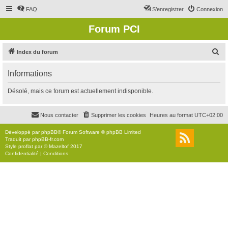
FAQ
S’enregistrer
Connexion
Forum PCI
R
Index du forum
e
Informations
c
h
Désolé, mais ce forum est actuellement indisponible.
e
r
Nous contacter
Supprimer les cookies
Heures au format
UTC+02:00
c
Développé par
phpBB
® Forum Software © phpBB Limited
h
Traduit par
phpBB-fr.com
Style
proflat
par ©
Mazeltof
2017
e
Confidentialité
|
Conditions
r