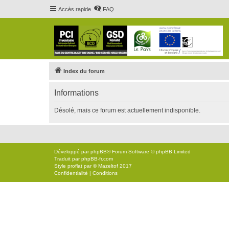
Accès rapide
FAQ
Index du forum
Informations
Désolé, mais ce forum est actuellement indisponible.
Développé par
phpBB
® Forum Software © phpBB Limited
Traduit par
phpBB-fr.com
Style
proflat
par ©
Mazeltof
2017
Confidentialité
|
Conditions