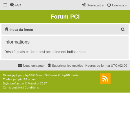
FAQ
S’enregistrer
Connexion
Forum PCI
R
Index du forum
e
Informations
c
h
Désolé, mais ce forum est actuellement indisponible.
e
r
Nous contacter
Supprimer les cookies
Heures au format
UTC+02:00
c
Développé par
phpBB
® Forum Software © phpBB Limited
h
Traduit par
phpBB-fr.com
Style
proflat
par ©
Mazeltof
2017
e
Confidentialité
|
Conditions
r