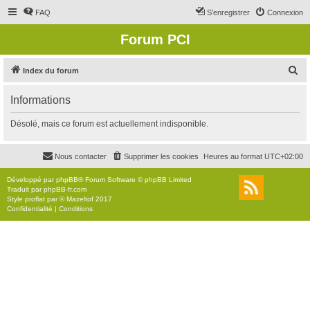
FAQ
S’enregistrer
Connexion
Forum PCI
R
Index du forum
e
Informations
c
h
Désolé, mais ce forum est actuellement indisponible.
e
r
Nous contacter
Supprimer les cookies
Heures au format
UTC+02:00
c
Développé par
phpBB
® Forum Software © phpBB Limited
h
Traduit par
phpBB-fr.com
Style
proflat
par ©
Mazeltof
2017
e
Confidentialité
|
Conditions
r