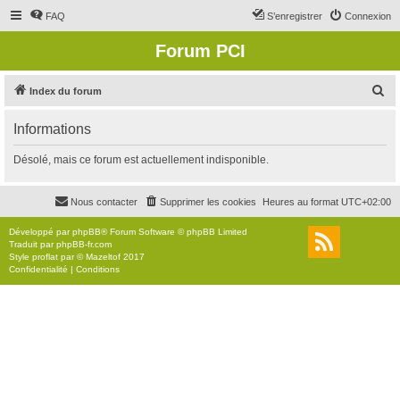
FAQ
S’enregistrer
Connexion
Forum PCI
R
Index du forum
e
Informations
c
h
Désolé, mais ce forum est actuellement indisponible.
e
r
Nous contacter
Supprimer les cookies
Heures au format
UTC+02:00
c
Développé par
phpBB
® Forum Software © phpBB Limited
h
Traduit par
phpBB-fr.com
Style
proflat
par ©
Mazeltof
2017
e
Confidentialité
|
Conditions
r