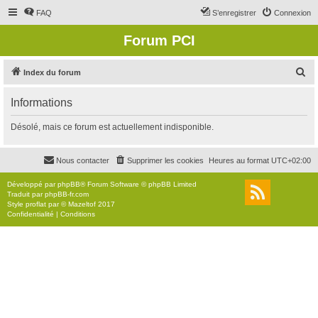
FAQ
S’enregistrer
Connexion
Forum PCI
R
Index du forum
e
Informations
c
h
Désolé, mais ce forum est actuellement indisponible.
e
r
Nous contacter
Supprimer les cookies
Heures au format
UTC+02:00
c
Développé par
phpBB
® Forum Software © phpBB Limited
h
Traduit par
phpBB-fr.com
Style
proflat
par ©
Mazeltof
2017
e
Confidentialité
|
Conditions
r