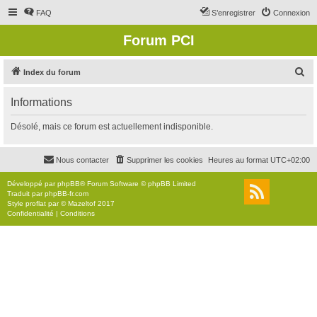
FAQ
S’enregistrer
Connexion
Forum PCI
R
Index du forum
e
Informations
c
h
Désolé, mais ce forum est actuellement indisponible.
e
r
Nous contacter
Supprimer les cookies
Heures au format
UTC+02:00
c
Développé par
phpBB
® Forum Software © phpBB Limited
h
Traduit par
phpBB-fr.com
Style
proflat
par ©
Mazeltof
2017
e
Confidentialité
|
Conditions
r