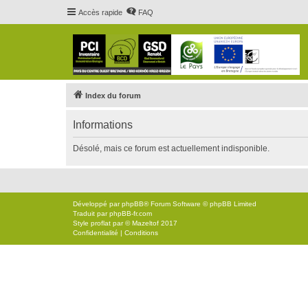
Accès rapide
FAQ
Index du forum
Informations
Désolé, mais ce forum est actuellement indisponible.
Développé par
phpBB
® Forum Software © phpBB Limited
Traduit par
phpBB-fr.com
Style
proflat
par ©
Mazeltof
2017
Confidentialité
|
Conditions