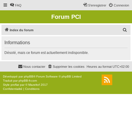
FAQ
S’enregistrer
Connexion
Forum PCI
R
Index du forum
e
Informations
c
h
Désolé, mais ce forum est actuellement indisponible.
e
r
Nous contacter
Supprimer les cookies
Heures au format
UTC+02:00
c
Développé par
phpBB
® Forum Software © phpBB Limited
h
Traduit par
phpBB-fr.com
Style
proflat
par ©
Mazeltof
2017
e
Confidentialité
|
Conditions
r