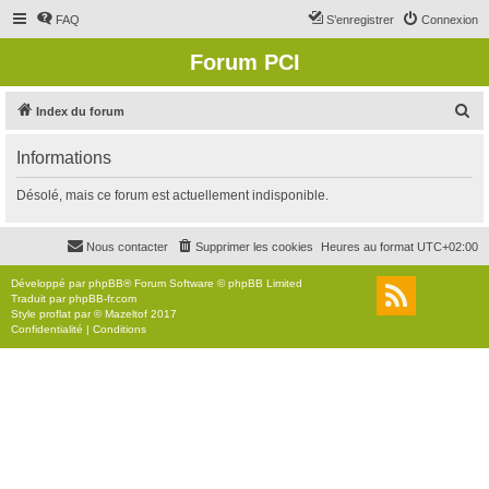
FAQ
S’enregistrer
Connexion
Forum PCI
R
Index du forum
e
Informations
c
h
Désolé, mais ce forum est actuellement indisponible.
e
r
Nous contacter
Supprimer les cookies
Heures au format
UTC+02:00
c
Développé par
phpBB
® Forum Software © phpBB Limited
h
Traduit par
phpBB-fr.com
Style
proflat
par ©
Mazeltof
2017
e
Confidentialité
|
Conditions
r