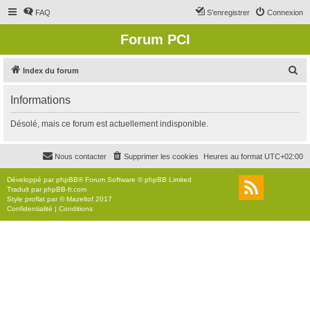
FAQ
S’enregistrer
Connexion
Forum PCI
R
Index du forum
e
Informations
c
h
Désolé, mais ce forum est actuellement indisponible.
e
r
Nous contacter
Supprimer les cookies
Heures au format
UTC+02:00
c
Développé par
phpBB
® Forum Software © phpBB Limited
h
Traduit par
phpBB-fr.com
Style
proflat
par ©
Mazeltof
2017
e
Confidentialité
|
Conditions
r