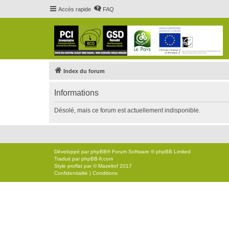
Accès rapide
FAQ
Index du forum
Informations
Désolé, mais ce forum est actuellement indisponible.
Développé par
phpBB
® Forum Software © phpBB Limited
Traduit par
phpBB-fr.com
Style
proflat
par ©
Mazeltof
2017
Confidentialité
|
Conditions