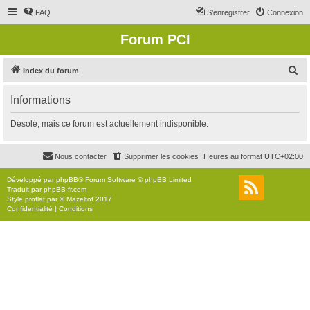
FAQ
S’enregistrer
Connexion
Forum PCI
R
Index du forum
e
Informations
c
h
Désolé, mais ce forum est actuellement indisponible.
e
r
Nous contacter
Supprimer les cookies
Heures au format
UTC+02:00
c
Développé par
phpBB
® Forum Software © phpBB Limited
h
Traduit par
phpBB-fr.com
Style
proflat
par ©
Mazeltof
2017
e
Confidentialité
|
Conditions
r