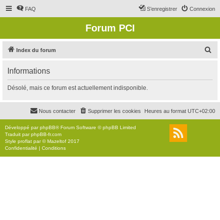
FAQ
S’enregistrer
Connexion
Forum PCI
R
Index du forum
e
Informations
c
h
Désolé, mais ce forum est actuellement indisponible.
e
r
Nous contacter
Supprimer les cookies
Heures au format
UTC+02:00
c
Développé par
phpBB
® Forum Software © phpBB Limited
h
Traduit par
phpBB-fr.com
Style
proflat
par ©
Mazeltof
2017
e
Confidentialité
|
Conditions
r