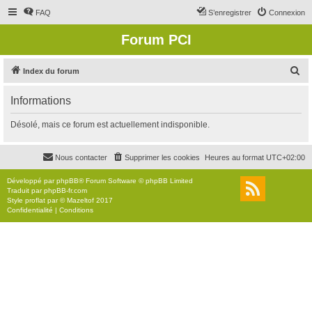
FAQ
S’enregistrer
Connexion
Forum PCI
R
Index du forum
e
Informations
c
h
Désolé, mais ce forum est actuellement indisponible.
e
r
Nous contacter
Supprimer les cookies
Heures au format
UTC+02:00
c
Développé par
phpBB
® Forum Software © phpBB Limited
h
Traduit par
phpBB-fr.com
Style
proflat
par ©
Mazeltof
2017
e
Confidentialité
|
Conditions
r