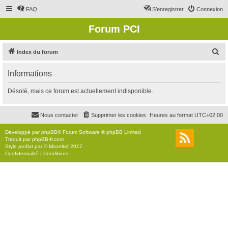
FAQ
S’enregistrer
Connexion
Forum PCI
R
Index du forum
e
Informations
c
h
Désolé, mais ce forum est actuellement indisponible.
e
r
Nous contacter
Supprimer les cookies
Heures au format
UTC+02:00
c
Développé par
phpBB
® Forum Software © phpBB Limited
h
Traduit par
phpBB-fr.com
Style
proflat
par ©
Mazeltof
2017
e
Confidentialité
|
Conditions
r