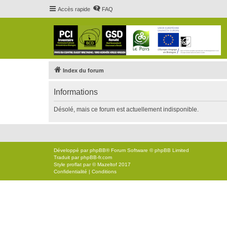
Accès rapide
FAQ
Index du forum
Informations
Désolé, mais ce forum est actuellement indisponible.
Développé par
phpBB
® Forum Software © phpBB Limited
Traduit par
phpBB-fr.com
Style
proflat
par ©
Mazeltof
2017
Confidentialité
|
Conditions