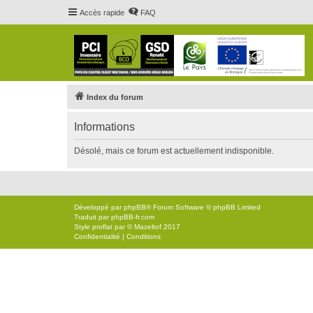
Accès rapide
FAQ
Index du forum
Informations
Désolé, mais ce forum est actuellement indisponible.
Développé par
phpBB
® Forum Software © phpBB Limited
Traduit par
phpBB-fr.com
Style
proflat
par ©
Mazeltof
2017
Confidentialité
|
Conditions