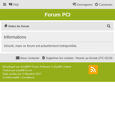
FAQ
S’enregistrer
Connexion
Forum PCI
R
Index du forum
e
Informations
c
h
Désolé, mais ce forum est actuellement indisponible.
e
r
Nous contacter
Supprimer les cookies
Heures au format
UTC+02:00
c
Développé par
phpBB
® Forum Software © phpBB Limited
h
Traduit par
phpBB-fr.com
Style
proflat
par ©
Mazeltof
2017
e
Confidentialité
|
Conditions
r