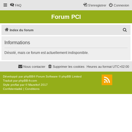
FAQ
S’enregistrer
Connexion
Forum PCI
R
Index du forum
e
Informations
c
h
Désolé, mais ce forum est actuellement indisponible.
e
r
Nous contacter
Supprimer les cookies
Heures au format
UTC+02:00
c
Développé par
phpBB
® Forum Software © phpBB Limited
h
Traduit par
phpBB-fr.com
Style
proflat
par ©
Mazeltof
2017
e
Confidentialité
|
Conditions
r