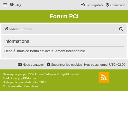
FAQ
S’enregistrer
Connexion
Forum PCI
R
Index du forum
e
Informations
c
h
Désolé, mais ce forum est actuellement indisponible.
e
r
Nous contacter
Supprimer les cookies
Heures au format
UTC+02:00
c
Développé par
phpBB
® Forum Software © phpBB Limited
h
Traduit par
phpBB-fr.com
Style
proflat
par ©
Mazeltof
2017
e
Confidentialité
|
Conditions
r