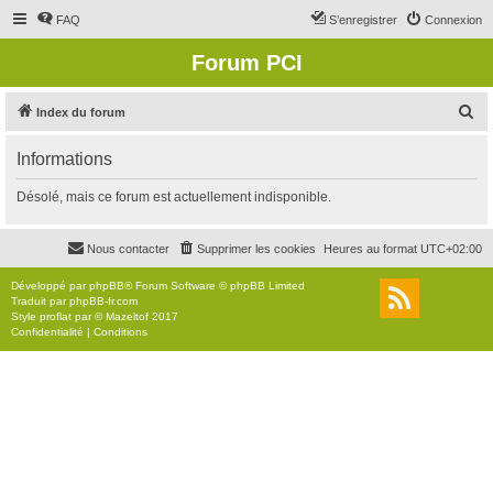
FAQ
S’enregistrer
Connexion
Forum PCI
R
Index du forum
e
Informations
c
h
Désolé, mais ce forum est actuellement indisponible.
e
r
Nous contacter
Supprimer les cookies
Heures au format
UTC+02:00
c
Développé par
phpBB
® Forum Software © phpBB Limited
h
Traduit par
phpBB-fr.com
Style
proflat
par ©
Mazeltof
2017
e
Confidentialité
|
Conditions
r