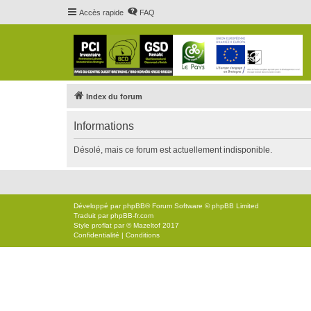
Accès rapide
FAQ
Index du forum
Informations
Désolé, mais ce forum est actuellement indisponible.
Développé par
phpBB
® Forum Software © phpBB Limited
Traduit par
phpBB-fr.com
Style
proflat
par ©
Mazeltof
2017
Confidentialité
|
Conditions