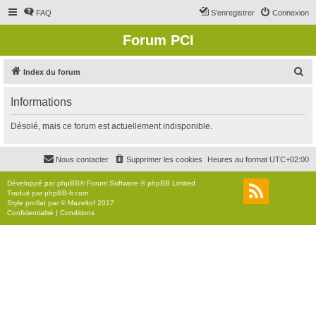
FAQ
S’enregistrer
Connexion
Forum PCI
R
Index du forum
e
Informations
c
h
Désolé, mais ce forum est actuellement indisponible.
e
r
Nous contacter
Supprimer les cookies
Heures au format
UTC+02:00
c
Développé par
phpBB
® Forum Software © phpBB Limited
h
Traduit par
phpBB-fr.com
Style
proflat
par ©
Mazeltof
2017
e
Confidentialité
|
Conditions
r