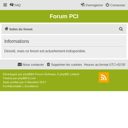
FAQ
S’enregistrer
Connexion
Forum PCI
R
Index du forum
e
Informations
c
h
Désolé, mais ce forum est actuellement indisponible.
e
r
Nous contacter
Supprimer les cookies
Heures au format
UTC+02:00
c
Développé par
phpBB
® Forum Software © phpBB Limited
h
Traduit par
phpBB-fr.com
Style
proflat
par ©
Mazeltof
2017
e
Confidentialité
|
Conditions
r